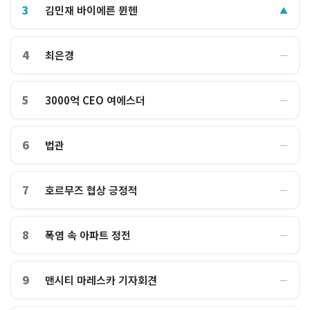
3
김민재 바이에른 뮌헨
▲
4
최은경
―
5
3000억 CEO 여에스더
―
6
법관
―
7
호르무즈 협상 긍정적
―
8
폭염 속 아파트 정전
―
9
맨시티 마레스카 기자회견
―