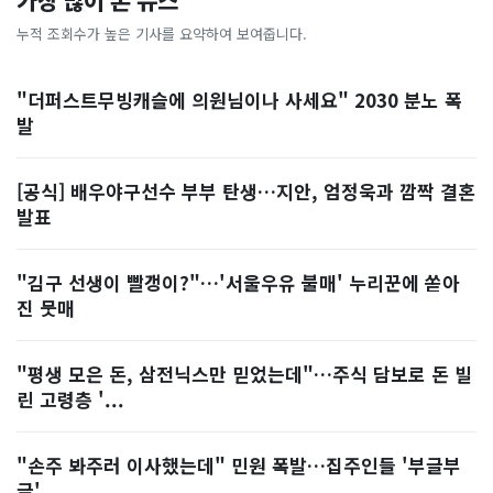
가장 많이 본 뉴스
누적 조회수가 높은 기사를 요약하여 보여줍니다.
"더퍼스트무빙캐슬에 의원님이나 사세요" 2030 분노 폭
발
[공식] 배우야구선수 부부 탄생…지안, 엄정욱과 깜짝 결혼
발표
"김구 선생이 빨갱이?"…'서울우유 불매' 누리꾼에 쏟아
진 뭇매
"평생 모은 돈, 삼전닉스만 믿었는데"…주식 담보로 돈 빌
린 고령층 '...
"손주 봐주러 이사했는데" 민원 폭발…집주인들 '부글부
글'