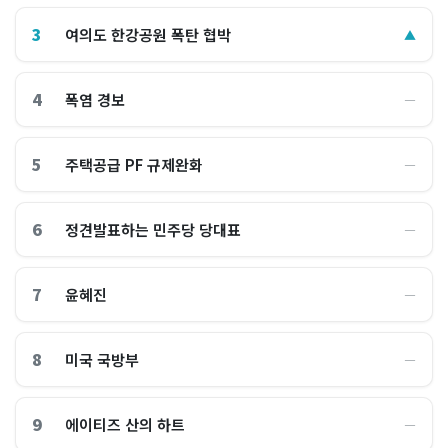
3
여의도 한강공원 폭탄 협박
▲
4
폭염 경보
―
5
주택공급 PF 규제완화
―
6
정견발표하는 민주당 당대표
―
7
윤혜진
―
8
미국 국방부
―
9
에이티즈 산의 하트
―